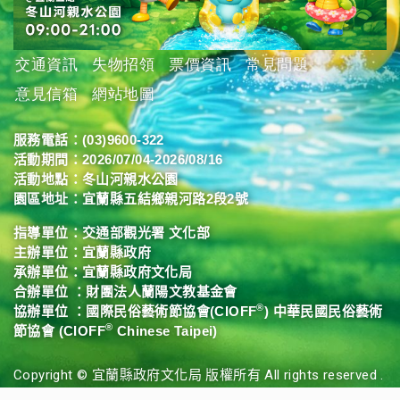
交通資訊
失物招領
票價資訊
常見問題
意見信箱
網站地圖
服務電話：
(03)9600-322
活動期間：2026/07/04-2026/08/16
活動地點：冬山河親水公園
園區地址：
宜蘭縣五結鄉親河路2段2號
指導單位：
交通部觀光署
文化部
主辦單位：
宜蘭縣政府
承辦單位：
宜蘭縣政府文化局
合辦單位 ：財團法人蘭陽文教基金會
®
協辦單位 ：國際民俗藝術節協會(CIOFF
) 中華民國民俗藝術
®
節協會 (CIOFF
Chinese Taipei)
Copyright © 宜蘭縣政府文化局 版權所有 All rights reserved .