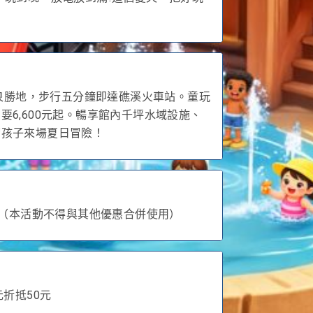
溫泉勝地，步行五分鐘即達礁溪火車站。童玩
6,600元起。暢享館內千坪水域設施、
帶孩子來場夏日冒險！
。（本活動不得與其他優惠合併使用）
元折抵50元