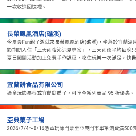
一次收進回憶裡。
長榮鳳凰酒店(礁溪)
今夏最Fun親子遊就來長榮鳳凰酒店(礁溪)，坐落於宜蘭
節期間入住「三天兩夜沁涼夏專案」，三天兩夜平均每晚只要
夏日闖關活動加上免費手作課程，吃住玩樂一次滿足，快
宜蘭餅食品有限公司
憑童玩節票根或宜蘭餅扇子，可享全系列商品 95 折優惠
亞典菓子工場
2026/7/4～8/16憑童玩節門票至亞典門市單筆消費滿500