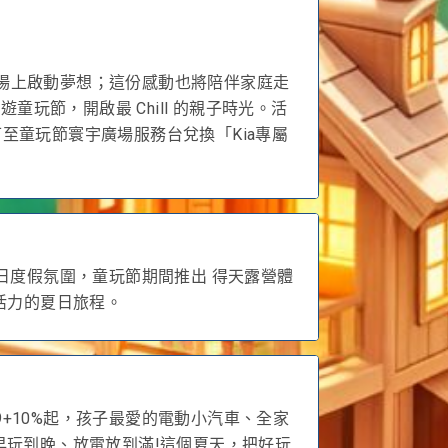
們在綠茵場上啟動夢想；這份感動也將陪伴家庭走
童玩節，開啟最 Chill 的親子時光。活
匙)即可至童玩節寰宇廣場服務台兌換「Kia專屬
日度假氛圍，童玩節期間推出 得天露營體
滿活力的夏日旅程。
99+10%起，孩子最愛的電動小汽車、全家
，從早玩到晚、放電放到滿!這個夏天，把好玩