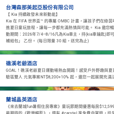
台灣森那美起亞股份有限公司
【 Kia 持續啟發未來新動能】
Kia 在 FIFA 世界盃™ 的專屬 OMBC 計畫，讓孩子
進夏日童玩旅程，讓每一步都充滿熱情與可能。 Kia 邀您暢遊
動期間：2026年7/4–8/16凡為Kia車主，持(kia車鑰
補給包」 乙份。 (每日限量 30 組，送完為止)
礁溪老爺酒店
GOAL！礁溪老爺夏日運動場熱血開踢！感受戶外野趣與夏
驗區雙人 元氣專案NT$8,200+10% 起，邀您一起展開充
蘭城晶英酒店
《來去蘭城fun暑假住房專案》童玩節期間優惠每房$12,5
最期待的《歡樂暢影》，還有 #carstel 享免費自駕遊