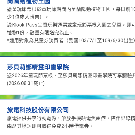
蘭陽動植物王國
憑童玩節票根於童玩節期間內至蘭陽動植物王國，每日前10
少1位成人購票）。
憑Klook Pass宜蘭玩樂通票或童玩節票根入園之兒童，
禮物1份，數量有限送完為止。
*適用對象為兒童券消費者（民國103/7/1至109/6/30出
莎貝莉娜精靈印畫學院
憑2026年童玩節票根，至莎貝莉娜精靈印畫學院可享體驗
(2026.08.31截止)
旅電科技股份有限公司
旅電提供共享行動電源，解放手機缺電焦慮症，陪伴記錄精彩時
森歷其境＞即可取得免費2小時借電券。