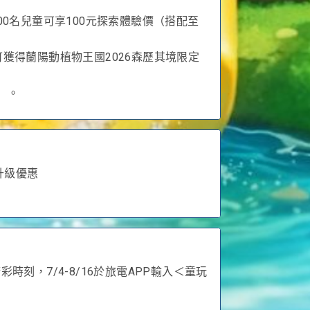
0名兒童可享100元探索體驗價（搭配至
即可獲得蘭陽動植物王國2026森歷其境限定
生）。
升級優惠
刻，7/4-8/16於旅電APP輸入＜童玩