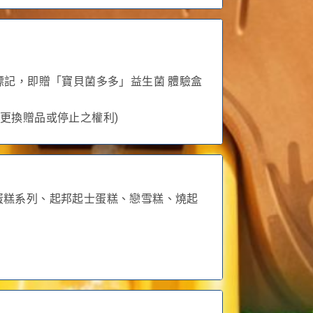
標記，即贈「寶貝菌多多」益生菌 體驗盒
更換贈品或停止之權利)
奶凍蛋糕系列、起邦起士蛋糕、戀雪糕、燒起