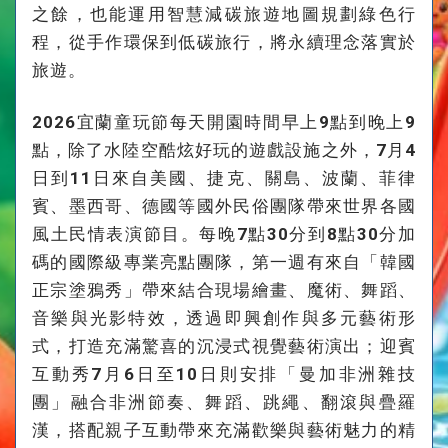
之餘，也能運用智慧減碳旅遊地圖規劃綠色行
程，從手作環保到低碳旅行，將永續理念落實於
旅遊。
2026宜蘭童玩節每天開園時間早上9點到晚上9
點，除了水陸空酷炫好玩的遊戲設施之外，7月4
日到11日來自美國、捷克、關島、波蘭、菲律
賓、墨西哥、德國等國外民俗團隊帶來世界各國
風土民情表演節目。每晚7點30分到8點30分加
碼的國際級專業亮點團隊，第一週有來自「韓國
正宗塗鴉秀」帶來結合現場繪畫、魔術、舞蹈、
音樂與光影特效，透過即興創作與多元藝術形
式，打造充滿驚喜的沉浸式視覺藝術演出；迎賓
互動秀7月6日至10日則安排「曼加非洲雜技
團」融合非洲節奏、舞蹈、跳繩、翻滾與疊羅
漢，搭配親子互動帶來充滿歡樂與藝術魅力的精