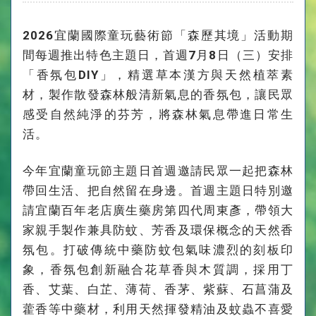
2026宜蘭國際童玩藝術節「森歷其境」活動期
間每週推出特色主題日，首週7月8日（三）安排
「香氛包DIY」，精選草本漢方與天然植萃素
材，製作散發森林般清新氣息的香氛包，讓民眾
感受自然純淨的芬芳，將森林氣息帶進日常生
活。
今年宜蘭童玩節主題日首週邀請民眾一起把森林
帶回生活、把自然留在身邊。首週主題日特別邀
請宜蘭百年老店廣生藥房第四代周東彥，帶領大
家親手製作兼具防蚊、芳香及環保概念的天然香
氛包。打破傳統中藥防蚊包氣味濃烈的刻板印
象，香氛包創新融合花草香與木質調，採用丁
香、艾葉、白芷、薄荷、香茅、紫蘇、石菖蒲及
藿香等中藥材，利用天然揮發精油及蚊蟲不喜愛