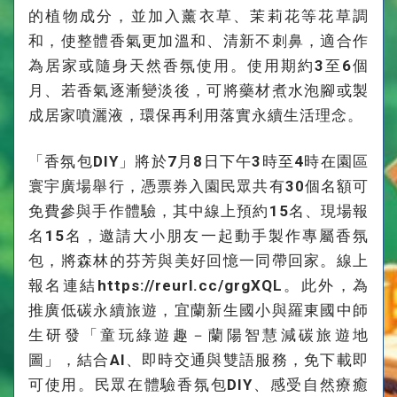
的植物成分，並加入薰衣草、茉莉花等花草調
和，使整體香氣更加溫和、清新不刺鼻，適合作
為居家或隨身天然香氛使用。使用期約3至6個
月、若香氣逐漸變淡後，可將藥材煮水泡腳或製
成居家噴灑液，環保再利用落實永續生活理念。
「香氛包DIY」將於7月8日下午3時至4時在園區
寰宇廣場舉行，憑票券入園民眾共有30個名額可
免費參與手作體驗，其中線上預約15名、現場報
名15名，邀請大小朋友一起動手製作專屬香氛
包，將森林的芬芳與美好回憶一同帶回家。線上
報名連結https://reurl.cc/grgXQL。此外，為
推廣低碳永續旅遊，宜蘭新生國小與羅東國中師
生研發「童玩綠遊趣－蘭陽智慧減碳旅遊地
圖」，結合AI、即時交通與雙語服務，免下載即
可使用。民眾在體驗香氛包DIY、感受自然療癒